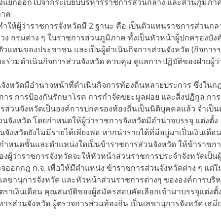
งแยกออกไปจากระเบียบบริหารราชการส่วนกลาง และส่วนภูมิภาค เพื่
ภาค
้ ทำให้ผู้ว่าราชการจังหวัดมี 2 ฐานะ คือ เป็นตัวแทนราชการส่วน
 กรมต่าง ๆ ในราชการส่วนภูมิภาค ทั้งเป็นหัวหน้าผู้ปกครองบ
 เป็นตัวแทนของประชาชน และเป็นผู้ดำเนินกิจการส่วนจังหวัด (กิจกา
จะร่วมดำเนินกิจการส่วนจังหวัด ควบคุม ดูแลการปฏิบัติของฝ่ายผู้ว
นจังหวัดมีอำนาจหน้าที่ดำเนินกิจการท้องถิ่นหลายประการ ซึ่งในก
าร การป้องกันรักษาโรค การกำจัดขยะมูลฝอย และสิ่งปฏิกูล กา
ส่วนจังหวัดเป็นองค์การปกครองท้องถิ่นเป็นนิติบุคคลแล้ว จำเป็นต้อ
ส่วนจังหวัด โดยกำหนดให้ผู้ว่าราชการจังหวัดมีอำนาจบรรจุ แต่งตั้ง
จังหวัดยังไม่มีรายได้เพียงพอ หากนำรายได้ที่มีอยู่มาเป็นเงินเดือ
กำหนดชั้นและตำแหน่งใดเป็นข้าราชการส่วนจังหวัด ให้ข้าราชการส่วน
ข้องผู้ว่าราชการจังหวัดจะให้หัวหน้าส่วนราชการประจำจังหวัดเป็นผู
จออกกฎ ก.จ. เพื่อให้มีตำแหน่ง ข้าราชการส่วนจังหวัดต่าง ๆ แต
ลขานุการจังหวัด และหัวหน้าส่วนราชการต่างๆ ขององค์การบริหารส
อัตราเงินเดือน คุณสมบัติของผู้สมัครสอบคัดเลือกเข้ามาบรรจุแต่งตั
ิหารส่วนจังหวัด ผู้ตรวจการส่วนท้องถิ่น เป็นเลขานุการจังหวัด เสม