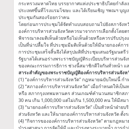
กระทรวงมหาดไทย บรรยากาศแห่งประชาธิปไตยกำลังเบ่ง
ประเทศขึ้นที่โรงแรมโฆษะ และได้เรียนเชิญ ฯพณฯ บุญเท
ประชุมกันสองร้อยกว่าคน
โดยก่อนการประชุมได้จัดทำแบบสอบถามไปยังสภาจังหวัดต
องค์การบริหารส่วนจังหวัดควรมาจากการเลือกตั้งโดยตรงห
พิจารณาลงมติเห็นด้วยหรือไม่เห็นด้วยหรือควรปรับปรุงแก้
เป็นที่น่าปลื้มใจ ที่ประชุมมีมติเห็นด้วยให้มีนายกองค์
การประชุมเสร็จสิ้นจึงได้สรุปมติที่ประชุมเสนอรัฐมนต
รัฐบาลได้เสนอร่างพระราชบัญญัติระเบียบบริหารส่วนจัง
ของคณะกรรมการธิการ ช่วงนี้สมาชิกดีใจกันทั่วหน้า แล
สาระสำคัญของพระราชบัญญัติองค์การบริหารส่วนจังหวั
(1) “องค์การบริหารส่วนจังหวัด” กฎหมายฉบับใหม่นี้ กำ
(2) “สภาองค์การบริหารส่วนจังหวัด” เมื่อกำหนดให้เป็
หรือ สภากรุงเทพมหานคร ส่วนเกณฑ์คำนวนสมาชิกสภาก็กำ
30 คน เกิน 1,000,000 แต่ไม่เกิน 1,500,000 คน ให้มีสมา
(3) “นายกองค์การบริหารส่วนจังหวัด” เป็นหัวหน้าฝ่าย
ส่วนจังหวัด และให้นายกองค์การบริหารส่วนจังหวัด ตั
(4) “กิจการขององค์การบริหารส่วนจังหวัด” ตามกฎหมายฉ
บำรุงศาสนา การจัดให้มี และบำรุงทางระบายน้ำ การกำจ