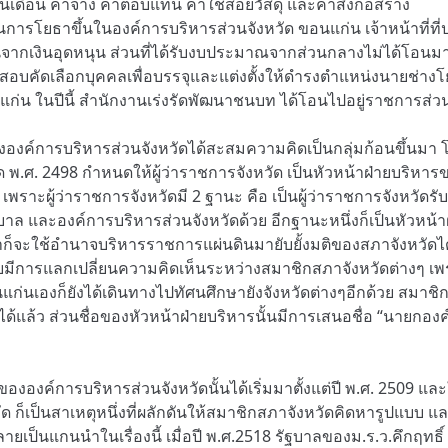
เงินเดือน ค่าจ้าง ค่าตอบแทน ค่าใช้สอยวัสดุ และค่าสิ่งก่อสร้าง
วนการโยธาขึ้นในองค์การบริหารส่วนจังหวัด ขอนแก่น เจ้าหน้าที่ที่ปฏ
อนจากเงินอุดหนุน ส่วนที่ได้รับงบประมาณจากส่วนกลางไม่ได้โอนมา 
้สอบคัดเลือกบุคคลเพื่อบรรจุและแต่งตั้งให้ดำรงตำแหน่งนายช่างโ
นแก่น ในปีนี้ สำนักงานเร่งรัดพัฒนาชนบท ได้โอนไปอยู่ราชการส่
ององค์การบริหารส่วนจังหวัดได้สะสมความคิดเป็นกลุ่มก้อนขึ้นม
 พ.ศ. 2498 กำหนดให้ผู้ว่าราชการจังหวัด เป็นหัวหน้าฝ่ายบริหา
นี้ เพราะผู้ว่าราชการจังหวัดมี 2 ฐานะ คือ เป็นผู้ว่าราชการจัง
ล และองค์การบริหารส่วนจังหวัดด้วย อีกฐานะหนึ่งก็เป็นหัวหน้าฝ
นสภาก็จะใช้อำนาจบริหารราชการแผ่นดินมายับยั้งมติของสภาจังหวัดได
ยมีการแลกเปลี่ยนความคิดเห็นระหว่างสมาชิกสภาจังหวัดต่างๆ เพ
่นเองก็ยังได้เดินทางไปทัศนศึกษายังจังหวัดต่างๆอีกด้วย สมาชิก
ได้แล้ว ส่วนชื่อของหัวหน้าฝ่ายบริหารนั้นมีการเสนอชื่อ “นายกองค
งองค์การบริหารส่วนจังหวัดนั้นได้เริ่มมาตั้งแต่ปี พ.ศ. 2509 และใน
็เป็นสาเหตุหนึ่งที่ผลักดันให้สมาชิกสภาจังหวัดคิดหารูปแบบ และ
ป็นแกนนำในเรื่องนี้ เมื่อปี พ.ศ.2518 รัฐบาลของม.ร.ว.คึกฤทธิ์ 