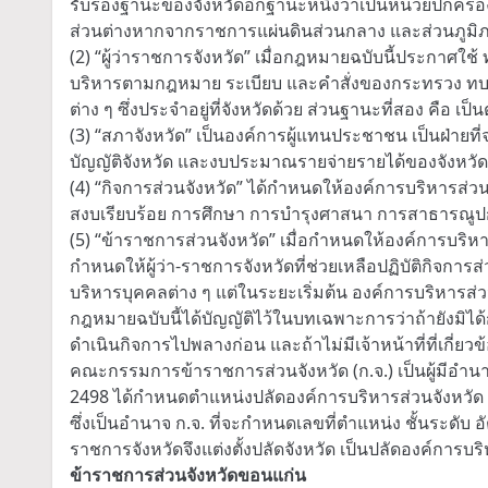
รับรองฐานะของจังหวัดอีกฐานะหนึ่งว่าเป็นหน่วยปกครอ
ส่วนต่างหากจากราชการแผ่นดินส่วนกลาง และส่วนภูมิ
(2) “ผู้ว่าราชการจังหวัด” เมื่อกฎหมายฉบับนี้ประกาศใช
บริหารตามกฎหมาย ระเบียบ และคำสั่งของกระทรวง ทบวง
ต่าง ๆ ซึ่งประจำอยู่ที่จังหวัดด้วย ส่วนฐานะที่สอง คือ
(3) “สภาจังหวัด” เป็นองค์การผู้แทนประชาชน เป็นฝ่ายที่
บัญญัติจังหวัด และงบประมาณรายจ่ายรายได้ของจังหวัด
(4) “กิจการส่วนจังหวัด” ได้กำหนดให้องค์การบริหารส่ว
สงบเรียบร้อย การศึกษา การบำรุงศาสนา การสาธารณูปก
(5) “ข้าราชการส่วนจังหวัด” เมื่อกำหนดให้องค์การบริหาร
กำหนดให้ผู้ว่า-ราชการจังหวัดที่ช่วยเหลือปฏิบัติกิจการ
บริหารบุคคลต่าง ๆ แต่ในระยะเริ่มต้น องค์การบริหารส่วน
กฎหมายฉบับนี้ได้บัญญัติไว้ในบทเฉพาะการว่าถ้ายังมิได้
ดำเนินกิจการไปพลางก่อน และถ้าไม่มีเจ้าหน้าที่ที่เกี่ยว
คณะกรรมการข้าราชการส่วนจังหวัด (ก.จ.) เป็นผู้มีอำนา
2498 ได้กำหนดตำแหน่งปลัดองค์การบริหารส่วนจังหวัด เ
ซึ่งเป็นอำนาจ ก.จ. ที่จะกำหนดเลขที่ตำแหน่ง ชั้นระดับ 
ราชการจังหวัดจึงแต่งตั้งปลัดจังหวัด เป็นปลัดองค์การบร
ข้าราชการส่วนจังหวัดขอนแก่น