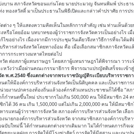
บาน สภาจังหวัดขอนแก่นโดย นายประมวญ จันทนพิมพ์ ประธานสภาจ
่ง ทองสวัสดิ์ มาเป็นประธานในพิธีเปิดและกล่าวคำปราศัย การประ
่าง ๆ ให้แสดงความคิดเห็นในหลักการสำคัญ เช่น ท่านเห็นด้วยหร
รือโดยอ้อม บทบาทของผู้ว่าราชการจังหวัดควรเป็นอย่างไร เมื่อได
ไขอย่างไร เนื่องจากมีการประชุมวันเดียวจึงหาวิธีการที่จะได้มติ
การบริหารส่วนจังหวัดโดยทางอ้อม คือ เมื่อเลือกสมาชิกสภาจังหวัดแล
รีว่าการกระทรวงมหาดไทยต่อไป
หวัด ต่อสภาผู้แทนราษฎร โดยสภาผู้แทนราษฎรได้พิจารณา วาระที่
ะหวังว่าเมื่อผ่านคณะกรรมาธิการ พิจารณาแปรญัตติเสร็จจะเข้าสู
ด พ.ศ.2540 ซึ่งแตกต่างจากพระราชบัญญัติระเบียบบริหารราชการ
หนดให้มีองค์การบริหารส่วนจังหวัดเป็นนิติบุคคล และเป็นราชการส่
นหน่วยงานปกครองท้องถิ่นแล้วองค์กรตัวแทนประชาชนก็ได้ชื่อ “ส
หนดขึ้นใหม่ ประชากรไม่เกิน 500,000 คน ให้มีสมาชิก 24 คน เก
ชิกได้ 36 คน เกิน 1,500,000 แต่ไม่เกิน 2,000,000 คน ให้มีสมาชิก
บริหารแทนผู้ว่าราชการจังหวัด สภาองค์การบริหารส่วนจังหวัด เล
้งรองนายกองค์การบริหารส่วนจังหวัด จากสมาชิกสภาองค์การบริหาร
บับใหม่นี้ ได้กำหนดแตกต่างจากเดิมมาก ไม่ได้กำหนดภารกิจเฉพาะ
ัดขยะมูลฝอย การจัดให้มีโรงฆ่าสัตว์ การจัดให้มีสุสาน และณาป