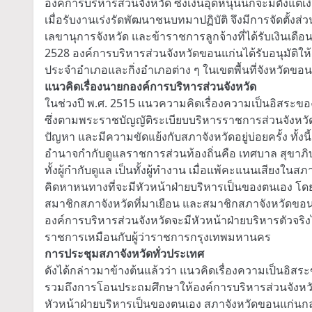
องค์การบริหารส่วนจังหวัด ซึ่งเงินอุดหนุนนี้ก็จะมีตั้งแต่
เมื่อรับงานเร่งรัดพัฒนาชนบทมาปฏิบัติ จึงมีการจัดตั้งส่
เลขานุการจังหวัด และข้าราชการลูกจ้างที่ได้รับเงินเดื
2528 องค์การบริหารส่วนจังหวัดขอนแก่นได้รับอนุมัติให
ประจำอำเภอและกิ่งอำเภอต่าง ๆ ในเขตพื้นที่จังหวัดขอ
แนวคิดเรื่องนายกองค์การบริหารส่วนจังหวัด
ในช่วงปี พ.ศ. 2515 แนวความคิดเรื่องความเป็นอิสระข
ซึ่งตามพระราชบัญญัติระเบียบบริหารราชการส่วนจังหวัด
ปัญหา และมีความขัดแย้งกับสภาจังหวัดอยู่บ่อยครั้ง ทั้ง
อำนาจกำกับดูแลราชการส่วนท้องถิ่นคือ เทศบาล สุขาภิบา
ทั้งผู้กำกับดูแล เป็นทั้งผู้ทำงาน เมื่อแพ้คะแนนเสียงใ
คิดหาหนทางที่จะมีหัวหน้าฝ่ายบริหารเป็นของตนเอง โด
สมาชิกสภาจังหวัดที่มาเยือน และสมาชิกสภาจังหวัดขอนแก
องค์การบริหารส่วนจังหวัดจะมีหัวหน้าฝ่ายบริหารตัวจริง
ราชการเหมือนกับผู้ว่าราชการกรุงเทพมหานคร
การประชุมสภาจังหวัดทั่วประเทศ
ดังได้กล่าวมาข้างต้นแล้วว่า แนวคิดเรื่องความเป็นอิสระขอ
รวมถึงการโอนประถมศึกษาให้องค์การบริหารส่วนจังหวัด ก
หัวหน้าฝ่ายบริหารเป็นของตนเอง สภาจังหวัดขอนแก่นกลายเ