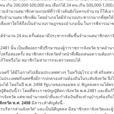
น เกิน 200,000-500,000 คน เลือกได้ 24 คน เกิน 500,000-1,000,0
่อรวมจำนวนสมาชิกตามเกณฑ์ที่ว่าข้างต้นยังไม่ครบจำนวน ก็ให้เอ
หรับจำนวนสมาชิกเพิ่ม โดยอำเภอใดมีจำนวนประชากรมากที่สุดให้อำเ
ือเท่าใดให้ถือเป็นจำนวนราษฎรของอำเภอนั้น ในการพิจารณาขอเพิ่
ได้จำนวน 24 คน ครั้นต่อมามีประชากรเพิ่มขึ้นจำนวนสมาชิกสภาจ
2481 นั้น เป็นเพียงสภาที่ปรึกษาของผู้ว่าราชการจังหวัด ขาดอำนาจห
่งครั้งหรือสองครั้ง สมาชิกสภาจังหวัดทำหน้าที่เพียงเสนอความต
ไปแก้ไขหรือไม่ สมาชิกไม่สามารถจะตรวจสอบได้
มนตรี ได้มีโอกาสไปเยือนประเทศต่างๆ ในทวีปยุโรป อาทิ ฝรั่งเ
ระเทศฝรั่งเศสซึ่งมีการปกครองส่วนท้องถิ่นในระดับจังหวัด จึง
องได้ โดยในปี พ.ศ. 2498 รัฐบาลของจอมพล ป. พิบูลสงครามได้ตร
ิฉบับนี้ว่า โดยที่พระราชบัญญัติสภาจังหวัด พ.ศ.2481 และที่แก
ารจังหวัด แต่ขาดอำนาจหน้าที่และกำลังเงินที่จะทำนุบำรุงท้องถิ่นใ
งหวัด พ.ศ. 2498
มีสาระสำคัญดังนี้.-
การบริหารส่วนจังหวัด” และเป็นนิติบุคคล มีสมาชิกสภาจังหวัดและผู