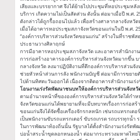
เสียงและบรรยากาศ จึงได้ย้ายไปประชุมที่หอประชุมหลั
บริการ เกิดความไม่เป็นสัดส่วน ดังนั้น ต่อมาเมื่อปี พ.
ดังกล่าวได้ถูกรื้อถอนไปแล้ว เพื่อสร้างศาลากลางจังหวัด
เมื่อได้อาคารหอประชุมสภาจังหวัดขอนแก่นในปี พ.ศ. 25
“องค์การบริหารส่วนจังหวัดขอนแก่น” สร้างในที่ราชพัสด
ประธานวางศิลาฤกษ์
การมีอาคารหอประชุมสภาจังหวัด และอาคารสำนักงานองค
การก่อสร้างอาคารองค์การบริหารส่วนจังหวัดมากขึ้น บา
กลางจังหวัด ลงมาปฏิบัติงานที่ตึกองค์การบริหารส่วนจังหว
ช่วยหัวหน้าส่วนการลัง พนักงานบัญชี ต่อมามีการขยายต
ไปด้านทิศตะวันออกได้ เนื่องจากติดอาคารสำนักงานเร
โอนงานเร่งรัดพัฒนาชนบทให้องค์การบริหารส่วนจังหวั
ตามอำนาจหน้าที่ขององค์การบริหารส่วนจังหวัดได้กำ
จังหวัดขอนแก่นได้พยายามที่จะมีบทบาทเรื่องการก่อส
ขอนแก่นจึงได้จัดซื้อเครื่องจักรกลหนัก เช่นรถแทรกเตอร์
เป็นพนักงานขับรถแทรกเตอร์ ขับรถเกรด รถบรรทุกน้ำ 
ในการพัฒนาท้องถิ่นนั้น รัฐบาลได้ตั้งสำนักงานเร่งรัด
บ่อน้ำสระน้ำขุดลอกหนองน้ำ ต่อมากระทรวงมหาดไทยได้มี