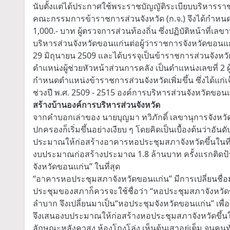
นับตั้งแต่ได้ประกาศใช้พระราชบัญญัติระเบียบบริหารราชก
คณะกรรมการข้าราชการส่วนจังหวัด (ก.จ.) จึงได้กำหนดอัตร
1,000.- บาท ผู้ตรวจการส่วนท้องถิ่น ซึ่งปฏิบัติหน้าที่
บริหารส่วนจังหวัดขอนแก่นต่อผู้ว่าราชการจังหวัดขอนแก่
29 มิถุนายน 2509 และได้บรรจุเป็นข้าราชการส่วนจังหวั
ตำแหน่งผู้ช่วยหัวหน้าส่วนการคลัง เป็นตำแหน่งเลขที่ 2 ผ
กำหนดตำแหน่งข้าราชการส่วนจังหวัดเพิ่มขึ้น ซึ่งได้แก่
ช่วงปี พ.ศ. 2509 - 2515 องค์การบริหารส่วนจังหวัดขอนแ
สร้างบ้านองค์การบริหารส่วนจังหวัด
จากคำบอกเล่าของ นายบุญมา ทวิภักดิ์ เลขานุการจังหวั
ปกครองก็เริ่มขึ้นอย่างเงียบ ๆ โดยคิดเป็นเบื้องต้นว่าอ
ประมาณให้ก่อสร้างอาคารหอประชุมสภาจังหวัดขึ้นในที่
งบประมาณก่อสร้างประมาณ 1.8 ล้านบาท ครั้งแรกติดป้า
จังหวัดขอนแก่น” ในที่สุด
“อาคารหอประชุมสภาจังหวัดขอนแก่น” มีการเปลี่ยนชื่อม
ประชุมของสภาก็ควรจะใช้ชื่อว่า “หอประชุมสภาจังหวัดขอ
ลำบาก จึงเปลี่ยนมาเป็น“หอประชุมจังหวัดขอนแก่น” เพื่อ
จึงเสนองบประมาณให้ก่อสร้างหอประชุมสภาจังหวัดขึ้นให
ลักษณะหลังคาสูง ห้องโถงโล่ง เห็นต้นเสาอยู่เต็ม จนคนทั