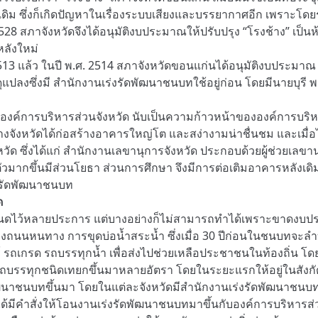
งเดิม ซึ่งก็เกิดปัญหาในเรื่องระบบเสียงและบรรยากาศอีก เพราะ
ศ. 2528 สภาจังหวัดจึงได้อนุมัติงบประมาณให้ปรับปรุง “โรงช้าง” เ
หลังใหม่
13 แล้ว ในปี พ.ศ. 2514 สภาจังหวัดขอนแก่นได้อนุมัติงบประมาณ 
ุแปลงซึ่งมี สำนักงานเร่งรัดพัฒนาชนบทใช้อยู่ก่อน โดยมีนายบุรี
์การบริหารส่วนจังหวัด นับเป็นความก้าวหน้าขององค์การบริหารส
งจังหวัดได้ก่อสร้างอาคารใหญ่โต และสง่างามน่าชื่นชม และเมื่
ัด ซึ่งได้แก่ สำนักงานเลขานุการจังหวัด ประกอบด้วยผู้ช่วยเลขานุกา
ัวมากขึ้นมีส่วนโยธา ส่วนการศึกษา จึงมีการต่อเติมอาคารหลังเ
่งรัดพัฒนาชนบท
ด
หนดไว้หลายประการ แต่บางอย่างก็ไม่สามารถทำได้เพราะขาดงบปร
ร้างถนนหนทาง การขุดบ่อน้ำสระน้ำ ซึ่งเมื่อ 30 ปีก่อนในชนบท
 รถเกรด รถบรรทุกน้ำ เพื่อส่งไปช่วยเหลือประชาชนในท้องถิ่น โดยได
รถบรรทุกชนิดเทยกขึ้นมาหลายอัตรา โดยในระยะแรกให้อยู่ในสังกั
พัฒนาชนบทขึ้นมา โดยในแต่ละจังหวัดมีสำนักงานเร่งรัดพัฒนาชนบท
คำสั่งให้โอนงานเร่งรัดพัฒนาชนบทมาขึ้นกับองค์การบริหารส่วนจ