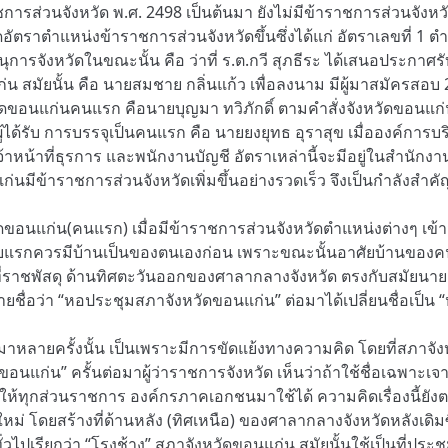
ารส่วนจังหวัด พ.ศ. 2498 เป็นต้นมา ยังไม่มีข้าราชการส่วนจังหวัด
าตำแหน่งข้าราชการส่วนจังหวัดขึ้นซึ่งได้แก่ อัตราเลขที่ 1 ตำแหน่
เลขานุการจังหวัดในขณะนั้น คือ ว่าที่ ร.ต.กวี สุภธีระ ได้เสนอปร
น สมัยนั้น คือ นายสมชาย กลิ่นแก้ว เพื่อลงนาม มีผู้มาสมัครสอบ
ดขอนแก่นคนแรก คือนายบุญมา ทวิภักดิ์ ตามคำสั่งจังหวัดขอนแก่นที
ู้ได้รับ การบรรจุเป็นคนแรก คือ นายยงยุทธ อุราสุข เมื่อองค์การบร
เจ้าหน้าที่ธุรการ และพนักงานบัญชี อัตราเหล่านี้จะมีอยู่ในสำนัก
ก่นมีข้าราชการส่วนจังหวัดเพิ่มขึ้นอย่างรวดเร็ว จึงเป็นกำลังส
ดขอนแก่น(คนแรก) เมื่อมีข้าราชการส่วนจังหวัดตำแหน่งต่างๆ เข้
ันดับแรกควรมีบ้านเป็นของตนเองก่อน เพราะขณะนั้นอาศัยบ้านของคนอื
ราชพัสดุ ด้านทิศตะวันออกของศาลากลางจังหวัด ตรงกับสมัยนายช่
ยชื่อว่า “หอประชุมสภาจังหวัดขอนแก่น” ต่อมาได้เปลี่ยนชื่อเป็
าหลายครั้งนั้น เป็นเพราะมีการขัดแย้งทางความคิด โดยที่สภาจั
นแก่น” ครั้นต่อมาผู้ว่าราชการจังหวัด เห็นว่าถ้าใช้ชื่อเฉพาะเ
ให้ทุกส่วนราชการ องค์กรภาคเอกชนมาใช้ได้ ความคิดเรื่องนี้ยังตกค
ม่ โดยสร้างที่ด้านหลัง (ทิศเหนือ) ของศาลากลางจังหวัดหลังเดิ
่วไปเรียกว่า “โรงช้าง” สภาจังหวัดขอนแก่น สมัยนั้นใช้เป็นที่ประ